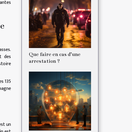
vantes
ue
asses.
Que faire en cas d’une
nt des
arrestation ?
stoire
es 135
mpagne
est un
in est