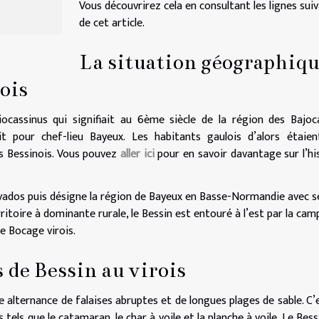
Vous découvrirez cela en consultant les lignes sui
de cet article.
La situation géographiq
ois
ocassinus qui signifiait au 6ème siècle de la région des Bajoc
it pour chef-lieu Bayeux. Les habitants gaulois d’alors étaie
les Bessinois. Vous pouvez
aller
ici
pour en savoir davantage sur l’hi
alvados puis désigne la région de Bayeux en Basse-Normandie avec s
ritoire à dominante rurale, le Bessin est entouré à l’est par la ca
le Bocage virois.
 de Bessin au virois
e alternance de falaises abruptes et de longues plages de sable. C’
 tels que le catamaran, le char à voile et la planche à voile. Le Bess