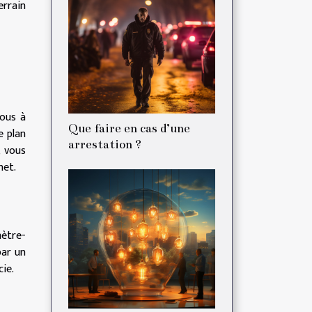
errain
vous à
Que faire en cas d’une
e plan
arrestation ?
, vous
net.
mètre-
par un
ie.