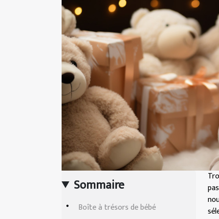
Tro
Sommaire
pa
nou
Boîte à trésors de bébé
sél