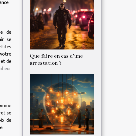
ance.
re de
ir se
etites
 votre
Que faire en cas d’une
 et de
arrestation ?
onheur
 comme
ret se
oix de
e.